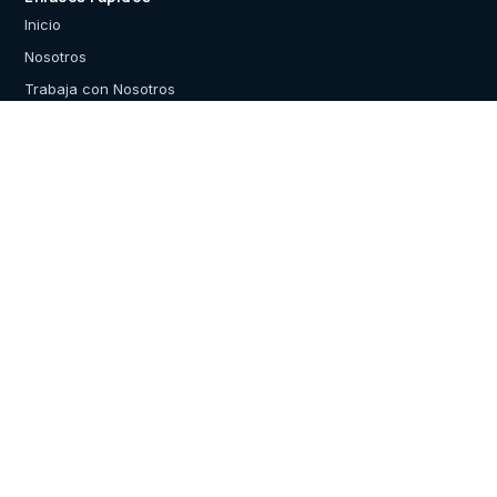
Inicio
Nosotros
Trabaja con Nosotros
Contacto
Reclutamiento
reclutamientocis@cis.co.cr
Central Telefónica: 2527-7000
Del edificio del INEC, 150 metros al sur,
Barrio Dent, San Pedro de Montes de Oca,
San José, Costa Rica.
Facebook
·
LinkedIn
·
Instagram